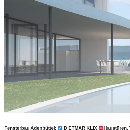
Fensterbau Adenbüttel:
DIETMAR KLIX
Haustüren, 