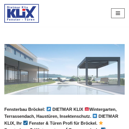
Zum
Inhalt
springen
Fensterbau Bröckel:
DIETMAR KLIX
Wintergarten,
Terrassendach, Haustüren, Insektenschutz.
DIETMAR
KLIX, Ihr
Fenster & Türen Profi für Bröckel.