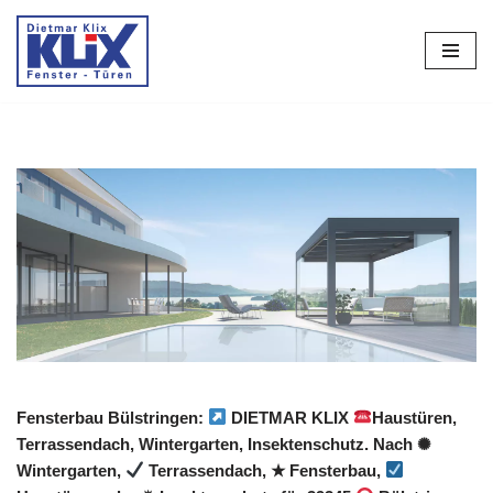
Zum
Inhalt
springen
Fensterbau Bülstringen:
DIETMAR KLIX
Haustüren,
Terrassendach, Wintergarten, Insektenschutz. Nach ✺
Wintergarten,
Terrassendach, ★ Fensterbau,