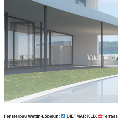
Fensterbau Wettin-Löbejün:
DIETMAR KLIX
Terrass