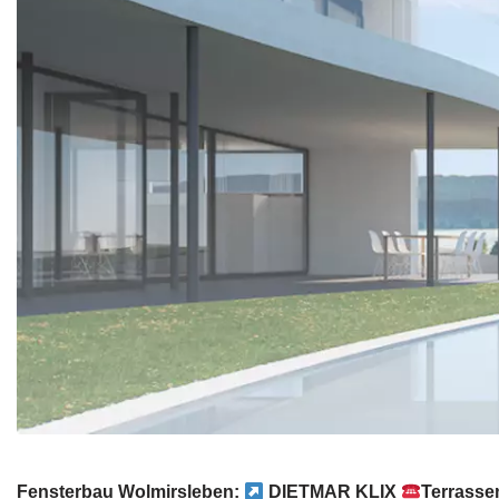
Fensterbau Wolmirsleben:
DIETMAR KLIX
Terrasse